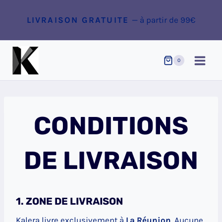
Aller
au
LIVRAISON GRATUITE
— à partir de 99€
contenu
0
CONDITIONS
DE LIVRAISON
1. ZONE DE LIVRAISON
Kalera livre exclusivement à
La Réunion
. Aucune